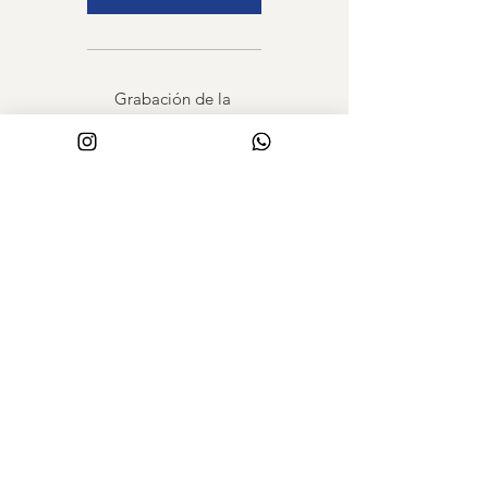
Grabación de la
clase en vivo
dictada el 06/06/26
Ver todas las Masterclass
Ver info Curso Photoshop
Ver Promos Exclusivas
PROYECTO Y OBRA
_