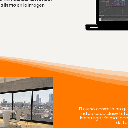
ealismo
en la imagen.
El curso consiste en q
indica cada clase tuto
laentrega vía mail par
de tu