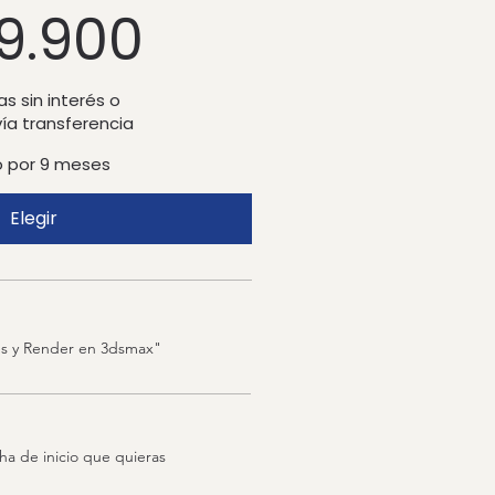
9.900
s sin interés o
vía transferencia
o por 9 meses
Elegir
es y Render en 3dsmax"
cha de inicio que quieras