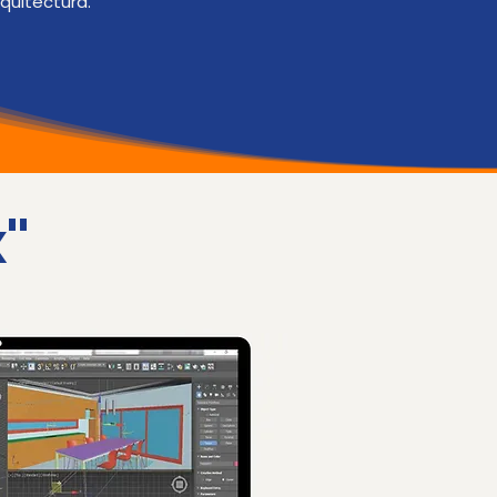
quitectura.
"