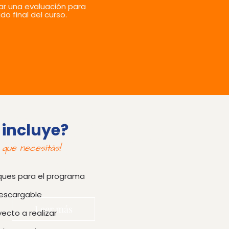
izar una evaluación para
ado final del curso.
Desayuno
 incluye?
Ideas
 que necesitás!
ues para el programa​
escargable
Leer más
ecto a realizar