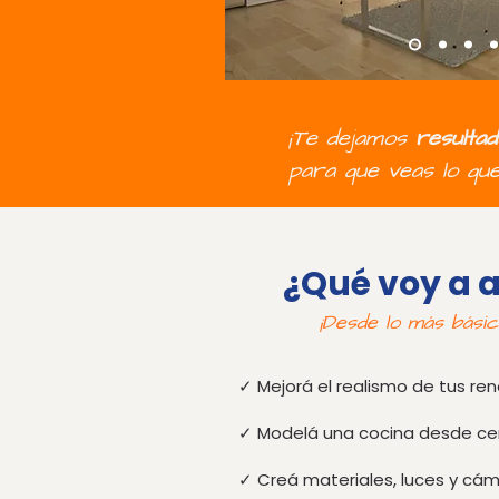
¡Te dejamos
resulta
para que veas lo que
¿Qué voy a 
¡
Desde lo más básic
✓ Mejorá el realismo de tus re
✓ Modelá una cocina desde ce
✓ Creá materiales, luces y cá