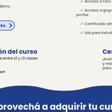
✓ Acceso a foro 
alismo
✓ Acceso a grup
profes
✓ Certificado si
eto
✓ Link para instal
n del curso
Ce
 entre 12 y 13 clases
¡Ava
y rea
para 
se!
provechá a adquirir tu cu
provechá a adquirir tu cu