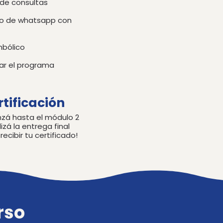
de consultas
o de whatsapp con
mbólico
ar el programa
rtificación
nzá hasta el módulo 2
lizá la entrega final
recibir tu certificado!
rso
rso