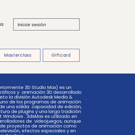
os
Iniciar sesión
Masterclass
Giftcard
riormente 3D Studio Max) es un
ráficos y animación 3D desarrollado
eto la división Autodesk Media &
 uno de los programas de animación
 de una sólida capacidad de edición,
ura de plugins y una larga tradición
 Windows . 3dsMax es utilizado en
rrolladores de videojuegos, aunque
o de proyectos de animación como
elevisión, efectos especiales y en