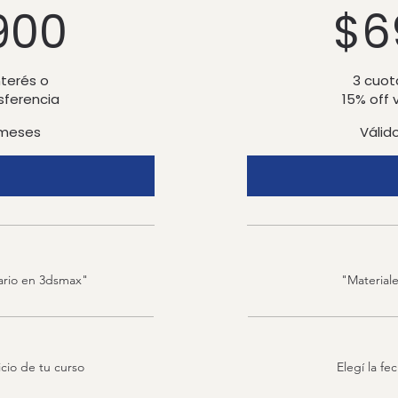
$ 69.900
900
$
6
nterés o
3 cuota
nsferencia
15% off 
 meses
Válid
ario en 3dsmax"
"Material
icio de tu curso
Elegí la fe