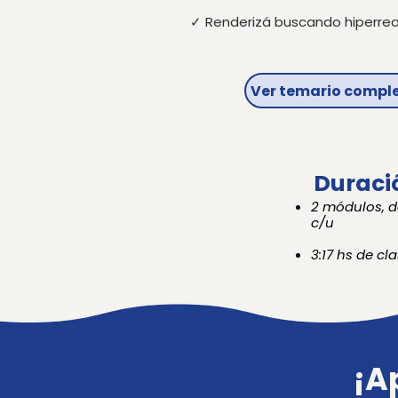
✓ Renderizá buscando hiperre
Ver temario compl
Duració
2 módulos, de
c/u
3:17 hs de cla
¡A
¡A