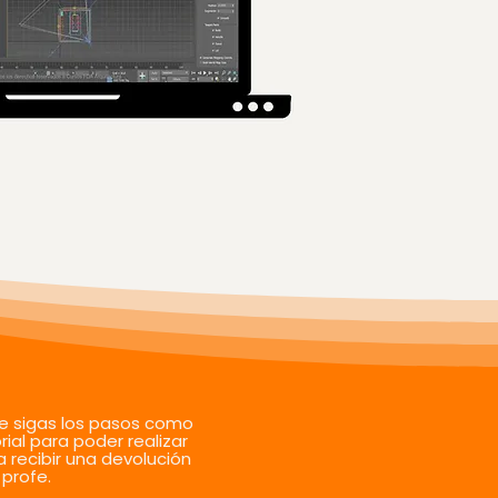
ue sigas los pasos como
rial para poder realizar
a recibir una devolución
 profe.