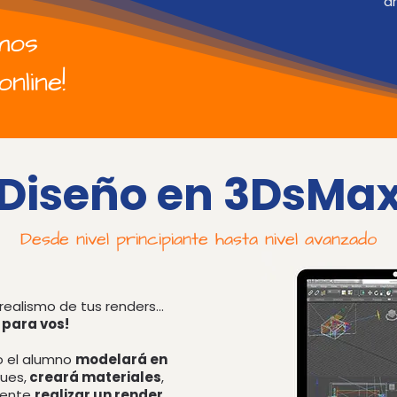
ar
mos
nline!
"Diseño en 3DsMax
Desde nivel principiante hasta nivel avanzado
realismo de tus renders...
 para vos!
so el alumno
modelará en
ues,
creará materiales
,
mente
realizar un render