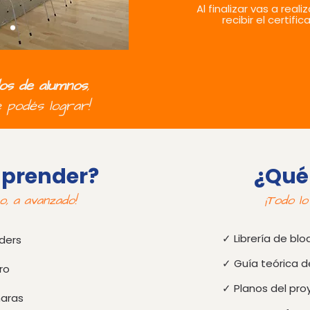
Al finalizar vas a real
recibir el certific
dos de alumnos
,
 podés lograr!
aprender?
¿Qué
o, a avanzado!
¡Todo lo
✓ Librería de bloq
nders
✓ Guía teórica d
ro
✓ Planos del proy
maras