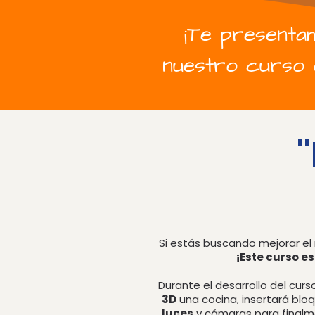
¡Te presenta
nuestro curso o
Si estás buscando mejorar el 
¡Este curso es
Durante el desarrollo del cur
3D
una cocina, insertará bloq
luces
y cámaras para final