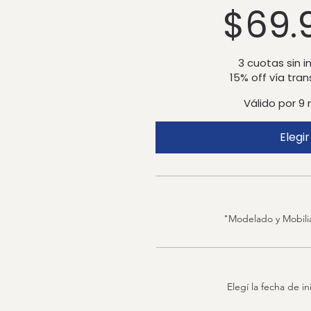
$ 69.900
$
69.
3 cuotas sin i
15% off vía tra
Válido por 9
Elegir
"Modelado y Mobili
Elegí la fecha de in