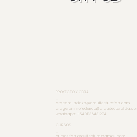
$ 29.900
PROYECTO Y OBRA
_
arqcamiladaza@arquitecturafda.com
arqgeronimofederico@arquitecturafda.c
whatsapp: +5491136431274
CURSOS
_
cursos.fda.arquitectura@gmail.com