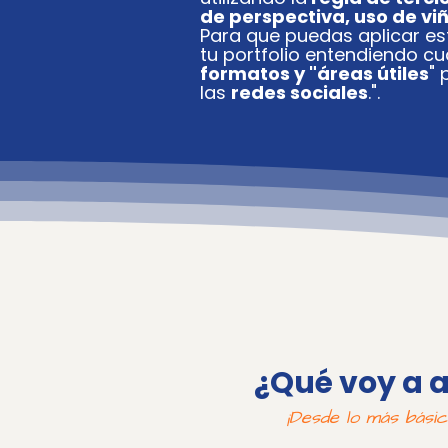
de perspectiva, uso de vi
Para que puedas aplicar e
tu portfolio entendiendo cu
formatos y "áreas útiles
" 
las
redes sociales
.".
¿Qué voy a 
¡
Desde lo más básic