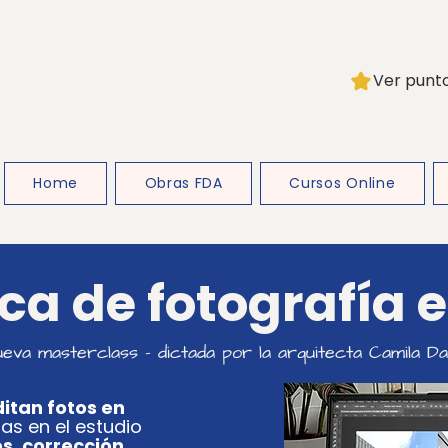
Ver punt
Home
Obras FDA
Cursos Online
ca de fotografía 
eva masterclass - dictada por la arquitecta Camila D
itan fotos en
as en el estudio
os, corrección