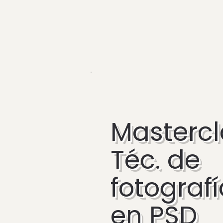
Mastercl
Téc. de
fotograf
en PSD