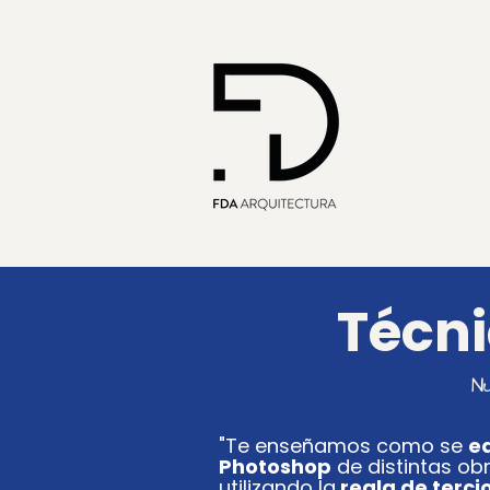
Técni
Nu
"Te enseñamos como se
ed
Photoshop
de distintas obr
utilizando la
regla de terci