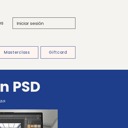
os
Iniciar sesión
Masterclass
Giftcard
en PSD
aza