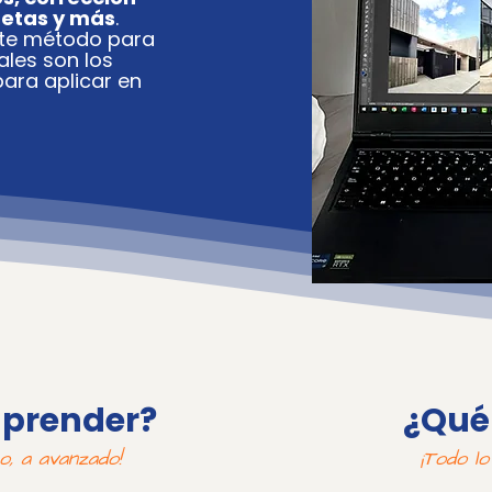
ñetas y más
.
ste método para
ales son los
para aplicar en
aprender?
¿Qué
o, a avanzado!
¡Todo lo