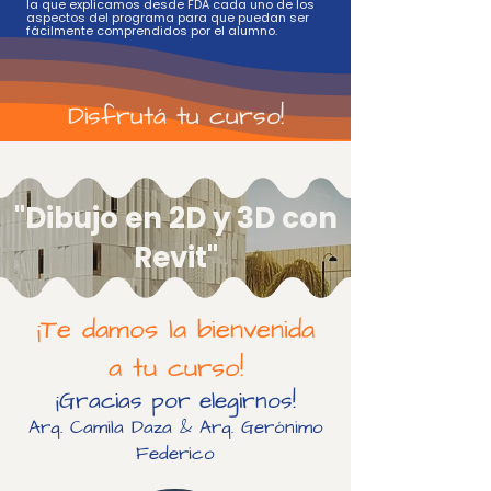
la que explicamos desde FDA cada uno de los
aspectos del programa para que puedan ser
fácilmente comprendidos por el alumno.
Disfrutá tu curso!
"Dibujo en 2D y 3D con
Revit"
¡Te damos la bienvenida
a tu curso!
¡Gracias por elegirnos!
Arq. Camila Daza & Arq. Gerónimo
Federico