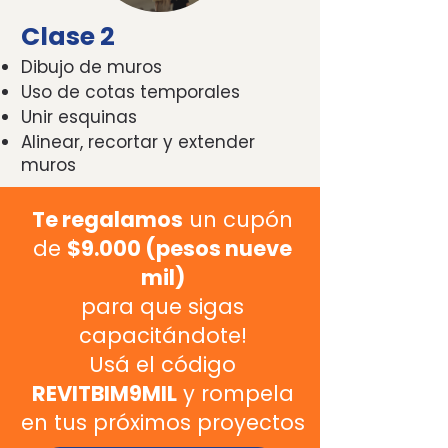
Clase 2
Dibujo de muros
Uso de cotas temporales
Unir esquinas
Alinear, recortar y extender
muros
Te regalamos
un cupón
de
$9.000 (pesos nueve
mil)
para que sigas
capacitándote!
Usá el código
REVITBIM9MIL
y rompela
en tus próximos proyectos