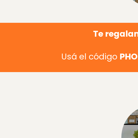
Te regala
Usá el código
PHO