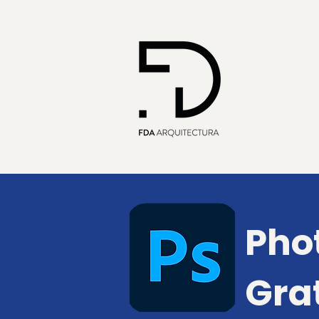
Pho
Gra