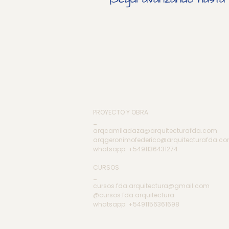
PROYECTO Y OBRA
_
arqcamiladaza@arquitecturafda.com
arqgeronimofederico@arquitecturafda.c
whatsapp: +5491136431274
CURSOS
_
cursos.fda.arquitectura@gmail.com
@cursos.fda.arquitectura
whatsapp: +5491156361698