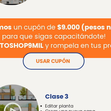
mos
un cupón de
$9.000 (pesos 
para que sigas capacitándote!
TOSHOP9MIL
y rompela en tus p
USAR CUPÓN
Clase 3
Editar planta