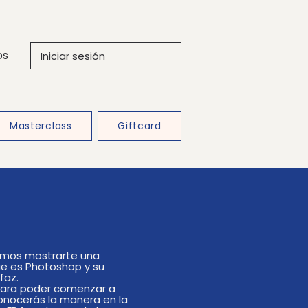
os
Iniciar sesión
Masterclass
Giftcard
emos mostrarte una
ue es Photoshop y su
rfaz.
para poder comenzar a
conocerás la manera en la