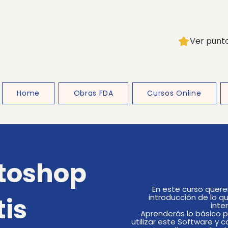
Ver punt
Home
Obras FDA
Cursos Online
toshop
En este curso quer
tis
introducción de lo q
inte
Aprenderás lo básico 
utilizar este Software y 