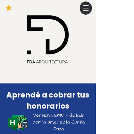
A
prendé a cobrar tus
honorarios
Versión DEMO - dictada
por la arquitecta Camila
Daza