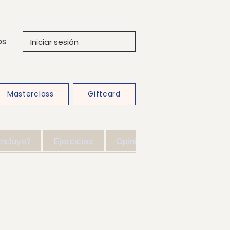
os
Iniciar sesión
Masterclass
Giftcard
ncluye?
Ejercicios
Opiniones