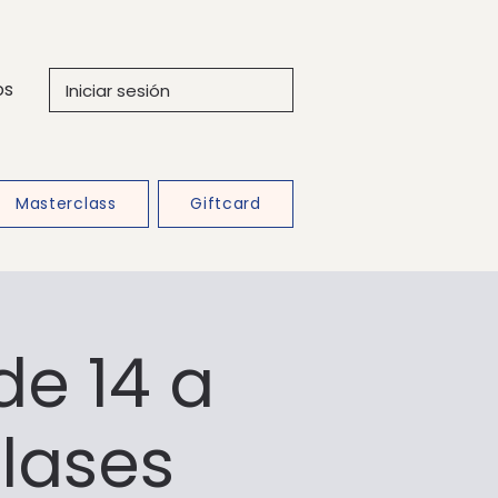
os
Iniciar sesión
Masterclass
Giftcard
de 14 a
clases