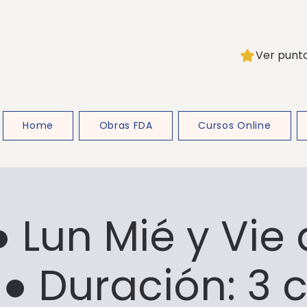
Ver punt
Home
Obras FDA
Cursos Online
● Lun Mié y Vie 
 ● Duración: 3 