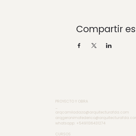
Compartir es
PROYECTO Y OBRA
_
arqcamiladaza@arquitecturafda.com
arqgeronimofederico@arquitecturafda.c
whatsapp: +5491136431274
CURSOS