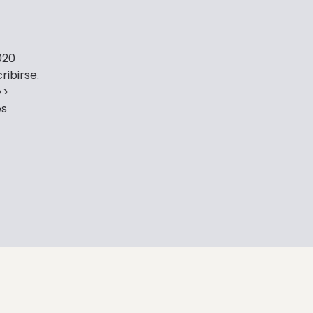
020
ribirse.
>>
es