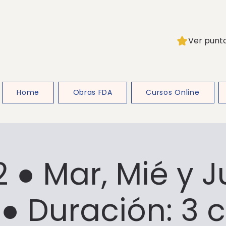
Ver punt
Home
Obras FDA
Cursos Online
2 ● Mar, Mié y J
● Duración: 3 