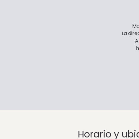
Ma
La dire
A
h
Horario y ub