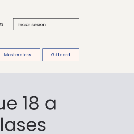
os
Iniciar sesión
Masterclass
Giftcard
ue 18 a
clases