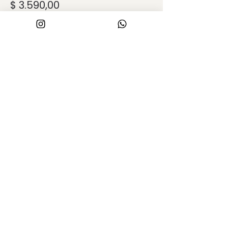
$ 3.590,00
Este evento está agotado
Compartir este evento
PROYECTO Y OBRA
_
arqcamiladaza@arquitecturafda.com
arqgeronimofederico@arquitecturafda.co
m
whatsapp:
+5491136431274