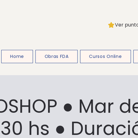
Ver punt
Home
Obras FDA
Cursos Online
SHOP ● Mar de
:30 hs ● Duraci