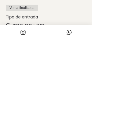
Venta finalizada
Tipo de entrada
Curso en vivo
Leer más
Precio
$ 5.388,00
Compartir este evento
PROYECTO Y OBRA
_
arqcamiladaza@arquitecturafda.com