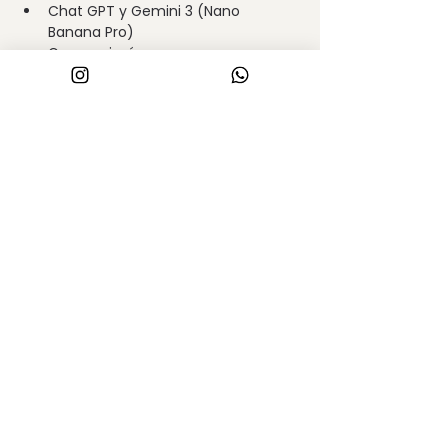
Chat GPT y Gemini 3 (Nano 
Banana Pro)
Generar imágenes 
Editar imágenes a través de texto 
u otra imágen de referencia
Cambiar el ángulo de la cámara.
Mostrar más
Compartir este evento
PROYECTO Y OBRA
_
arqcamiladaza@arquitecturafda.com
arqgeronimofederico@arquitecturafda.co
m