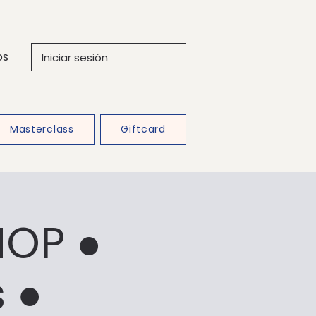
os
Iniciar sesión
Masterclass
Giftcard
HOP ●
s ●