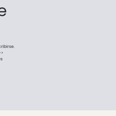
e
ribirse.
>>
es