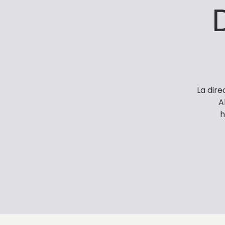
La dire
A
h