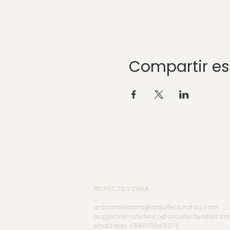
Compartir es
PROYECTO Y OBRA
_
arqcamiladaza@arquitecturafda.com
arqgeronimofederico@arquitecturafda.c
whatsapp: +5491136431274