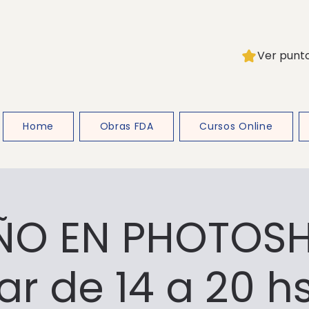
Ver punt
Home
Obras FDA
Cursos Online
ÑO EN PHOTOS
r de 14 a 20 h