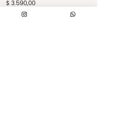
$ 3.590,00
Este evento está agotado
Compartir este evento
PROYECTO Y OBRA
_
arqcamiladaza@arquitecturafda.com
arqgeronimofederico@arquitecturafda.co
m
whatsapp:
+5491136431274