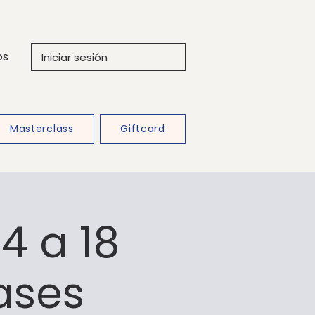
os
Iniciar sesión
Masterclass
Giftcard
4 a 18
lases