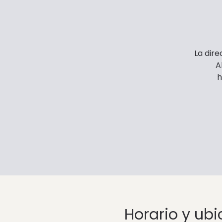
La dire
A
h
Horario y ub