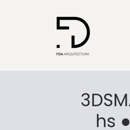
3DSMA
hs ●