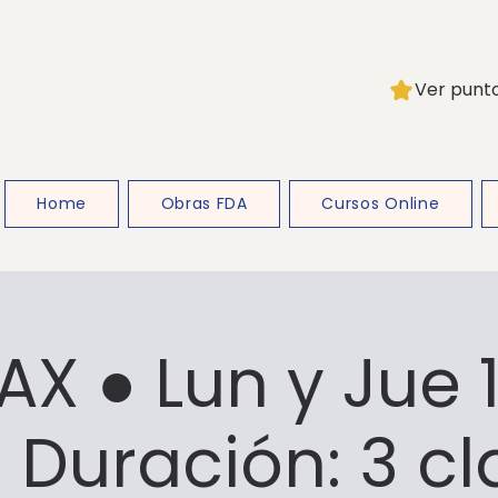
Ver punt
Home
Obras FDA
Cursos Online
X ● Lun y Jue 1
 Duración: 3 c